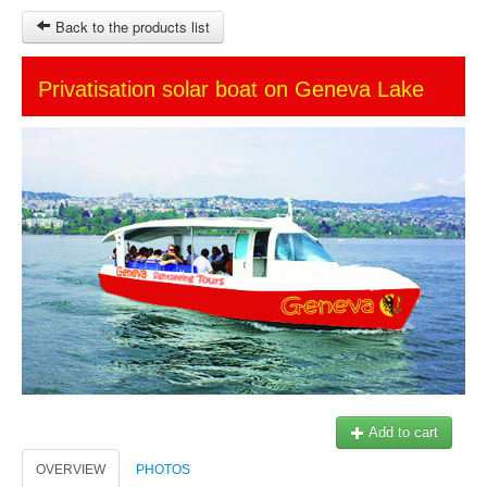
Back to the products list
HOME
Privatisation solar boat on Geneva Lake
SITEMAP
OTHER SITES
Ticket-Point
Keytours
Transfers Service
$
MY CART
SIGN IN
© 2023 Swisstours Transports SA - All rights reserved.
Add to cart
OVERVIEW
PHOTOS